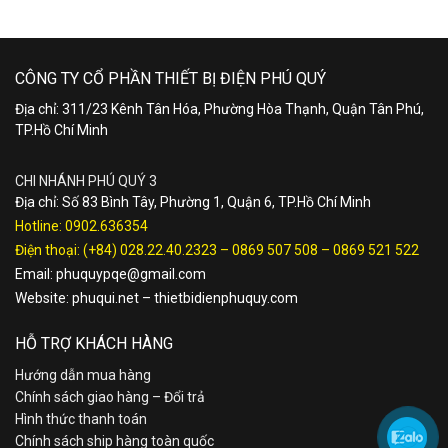
CÔNG TY CỔ PHẦN THIẾT BỊ ĐIỆN PHÚ QUÝ
Địa chỉ: 311/23 Kênh Tân Hóa, Phường Hòa Thạnh, Quận Tân Phú,
TP.Hồ Chí Minh
CHI NHÁNH PHÚ QUÝ 3
Địa chỉ: Số 83 Bình Tây, Phường 1, Quận 6, TP.Hồ Chí Minh
Hotline:
0902.636354
Điện thoại:
(+84) 028.22.40.2323
–
0869 507 508
–
0869 521 522
Email:
phuquypqe@gmail.com
Website:
phuqui.net
–
thietbidienphuquy.com
HỖ TRỢ KHÁCH HÀNG
Hướng dẫn mua hàng
Chính sách giao hàng – Đổi trả
Hình thức thanh toán
Chính sách ship hàng toàn quốc