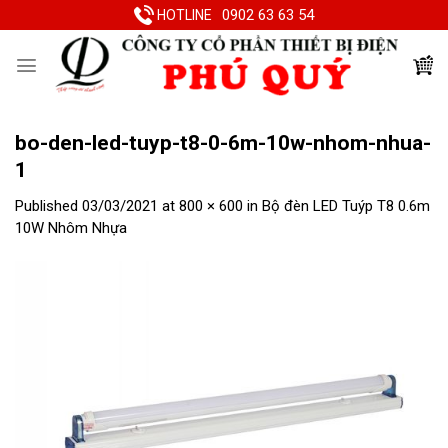
Skip
0902 63 63 54
HOTLINE
to
content
bo-den-led-tuyp-t8-0-6m-10w-nhom-nhua-
1
Published
03/03/2021
at
800 × 600
in
Bộ đèn LED Tuýp T8 0.6m
10W Nhôm Nhựa