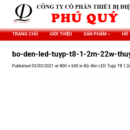
Skip
to
content
TRANG CHỦ
GIỚI THIỆU
SẢN PHẨM
HỖ
bo-den-led-tuyp-t8-1-2m-22w-thuy
Published
03/03/2021
at
800 × 600
in
Bộ đèn LED Tuýp T8 1.2