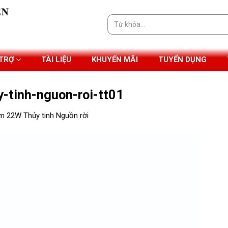
Tìm
kiếm:
 TRỢ
TÀI LIỆU
KHUYẾN MÃI
TUYỂN DỤNG
-tinh-nguon-roi-tt01
m 22W Thủy tinh Nguồn rời