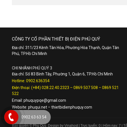
CÔNG TY CỔ PHẦN THIẾT BỊ ĐIỆN PHÚ QUÝ
Địa chỉ: 311/23 Kênh Tân Hóa, Phường Hòa Thạnh, Quận Tân
Phú, TP.Hồ Chí Minh
CHI NHÁNH PHÚ QUÝ 3
Địa chỉ: Số 83 Bình Tây, Phường 1, Quận 6, TP.Hồ Chí Minh
Hotline:
0902.636354
Điện thoại:
(+84) 028.22.40.2323
–
0869 507 508
–
0869 521
522
Email:
phuquypqe@gmail.com
Website:
phuqui.net
–
thietbidienphuquy.com
0902 63 63 54
Bản quyền © Phú Quý. Design by Vinahost
| Trực tuyến: 0 | Hôm nay: 7 | 