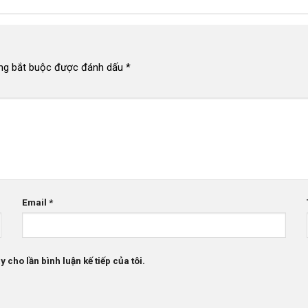
ng bắt buộc được đánh dấu
*
Email
*
 cho lần bình luận kế tiếp của tôi.