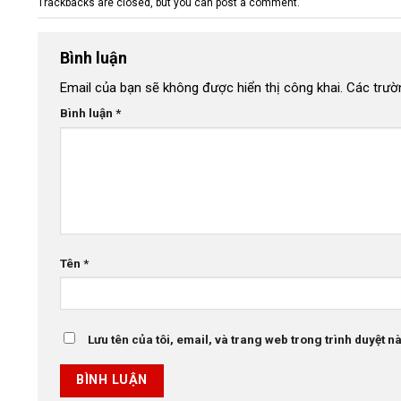
Trackbacks are closed, but you can
post a comment
.
Bình luận
Email của bạn sẽ không được hiển thị công khai.
Các trườ
Bình luận
*
Tên
*
Lưu tên của tôi, email, và trang web trong trình duyệt này