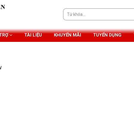
Tìm
kiếm:
 TRỢ
TÀI LIỆU
KHUYẾN MÃI
TUYỂN DỤNG
W