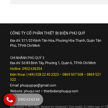
CÔNG TY CỔ PHẦN THIẾT BỊ ĐIỆN PHÚ QUÝ
Địa chỉ: 311/23 Kênh Tân Hóa, Phường Hòa Thạnh, Quận Tân
Phú, TP.Hồ Chí Minh
CHI NHÁNH PHÚ QUÝ 3
Địa chỉ: Số 83 Bình Tây, Phường 1, Quận 6, TP.Hồ Chí Minh
Hotline:
0902.636354
Điện thoại:
(+84) 028.22.40.2323
–
0869 507 508
–
0869 521
522
Email:
phuquypqe@gmail.com
Website:
phuqui.net
–
thietbidienphuquy.com
0902 63 63 54
Bản quyền © Phú Quý. Design by Vinahost
| Trực tuyến: 0 | Hôm nay: 4 | 