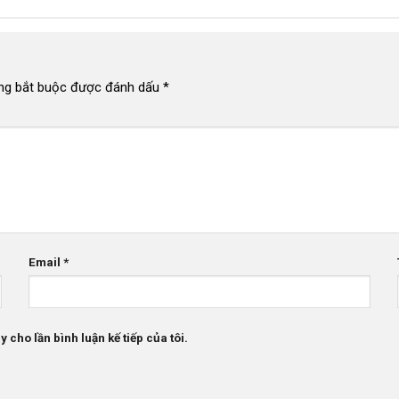
ng bắt buộc được đánh dấu
*
Email
*
 cho lần bình luận kế tiếp của tôi.