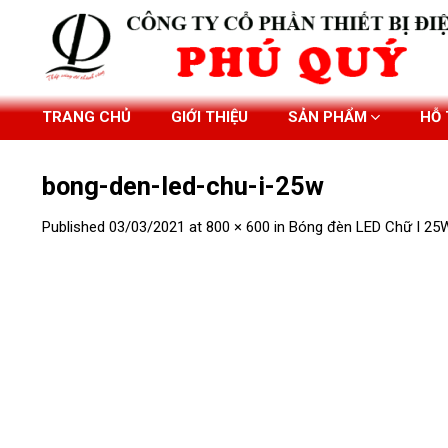
Skip
to
content
TRANG CHỦ
GIỚI THIỆU
SẢN PHẨM
HỖ
bong-den-led-chu-i-25w
Published
03/03/2021
at
800 × 600
in
Bóng đèn LED Chữ I 25