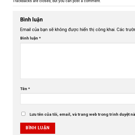
Trackbacks are closed, but you can
post a comment
.
Bình luận
Email của bạn sẽ không được hiển thị công khai.
Các trườ
Bình luận
*
Tên
*
Lưu tên của tôi, email, và trang web trong trình duyệt này