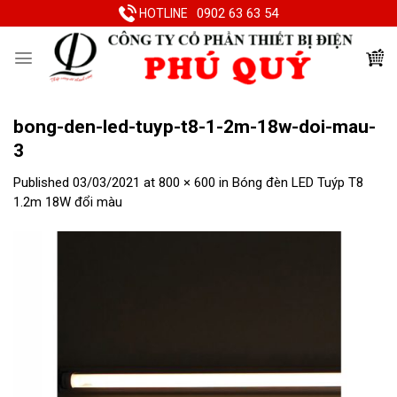
Skip
0902 63 63 54
HOTLINE
to
content
bong-den-led-tuyp-t8-1-2m-18w-doi-mau-
3
Published
03/03/2021
at
800 × 600
in
Bóng đèn LED Tuýp T8
1.2m 18W đổi màu