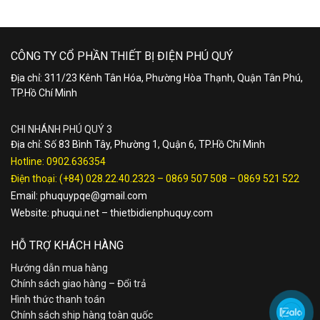
CÔNG TY CỔ PHẦN THIẾT BỊ ĐIỆN PHÚ QUÝ
Địa chỉ: 311/23 Kênh Tân Hóa, Phường Hòa Thạnh, Quận Tân Phú,
TP.Hồ Chí Minh
CHI NHÁNH PHÚ QUÝ 3
Địa chỉ: Số 83 Bình Tây, Phường 1, Quận 6, TP.Hồ Chí Minh
Hotline:
0902.636354
Điện thoại:
(+84) 028.22.40.2323
–
0869 507 508
–
0869 521 522
Email:
phuquypqe@gmail.com
Website:
phuqui.net
–
thietbidienphuquy.com
HỖ TRỢ KHÁCH HÀNG
Hướng dẫn mua hàng
Chính sách giao hàng – Đổi trả
Hình thức thanh toán
Chính sách ship hàng toàn quốc